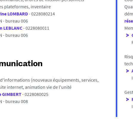
s plateformes, inventaire
Qual
rine LOMBARD
- 0228080214
déma
N - bureau 006
rés
en LEBLANC
- 0228080011
Mem
N - bureau 006
Risq
tec
unication
 d'informations (nouveaux équipements, services,
site internet, animation vie de l'unité
Gest
e GIMBERT
- 0228080025
N - bureau 008