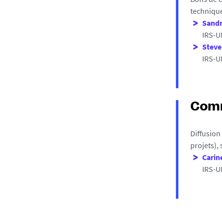
technique
Sand
IRS-U
Stev
IRS-U
Comm
Diffusion
projets), 
Carin
IRS-U