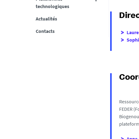
technologiques
Dire
Actualités
Contacts
Laure
Soph
Coor
Ressource
FEDER (F
Biogenou
platefor
Anne-