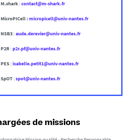
M.shark
:
contact@m-shark.fr
MicroPICell :
micropicell@univ-nantes.fr
NSB3
:
aude.derevier@univ-nantes.fr
P2R
:
p2r.pf@univ-nantes.fr
PES
:
isabelle.petit1@univ-nantes.fr
SpOT
:
spot@univ-nantes.fr
argées de missions
donnatrice Mission qualité - Recherche Responsable