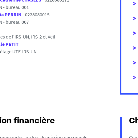
N - bureau 001
tia PERRIN
- 0228080015
N - bureau 007
s de l'IRS-UN, IRS-2 et Veil
lle PETIT
étage UTE-IRS-UN
ion financière
Ch
commandes, ordres de mission personnels
Coor