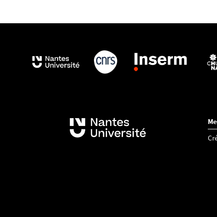
Me
Cré