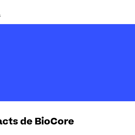
Aller
au
contenu
cts de BioCore