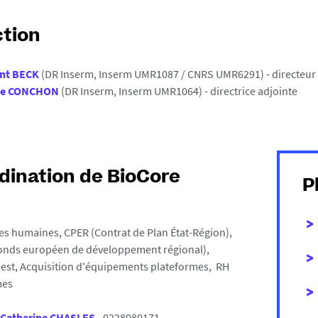
ction
nt BECK
(DR Inserm, Inserm UMR1087 / CNRS UMR6291) - directeur
ie CONCHON
(DR Inserm, Inserm UMR1064) - directrice adjointe
dination de BioCore
P
s humaines, CPER (Contrat de Plan État-Région),
onds européen de développement régional),
est, Acquisition d'équipements plateformes, RH
mes
Catherine CHASLES
- 0228080171