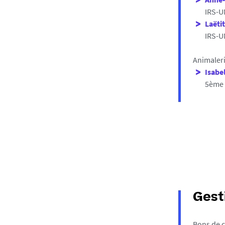
IRS-U
Laëti
IRS-U
Animalerie
Isabe
5ème 
Gest
Bons de 