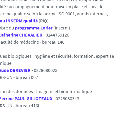
ité : accompagnement pour mise en place et suivi de
rche qualité selon la norme ISO 9001, audits internes,
eau INSERM qualité
(RIQ)
bre du
programme Lorier
(Inserm)
Catherine CHEVALIER
- 0244769126
Faculté de médecine - bureau 146
ues biologiques : hygiène et sécurité, formation, expertise
hnique
Aude DEREVIER
- 0228080023
IRS-UN - bureau 007
ion des données - Imagerie et bioinformatique
Perrine PAUL-GILLOTEAUX
- 0228080343
IRS-UN - bureau 416b